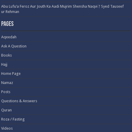
Abu Lu’lu’a Feroz Aur Jouth Ka Aadi Mujrim Shensha Naqvi ٖ? Syed Tauseef
ur Rehman
Pages
Aqeedah
Ask A Question
Books
Hajj
Home Page
Namaz
Posts
Questions & Answers
Quran
Roza / Fasting
Videos