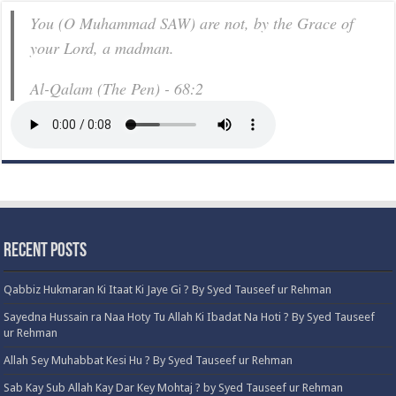
You (O Muhammad SAW) are not, by the Grace of
your Lord, a madman.
Al-Qalam (The Pen) - 68:2
Recent Posts
Qabbiz Hukmaran Ki Itaat Ki Jaye Gi ? By Syed Tauseef ur Rehman
Sayedna Hussain ra Naa Hoty Tu Allah Ki Ibadat Na Hoti ? By Syed Tauseef
ur Rehman
Allah Sey Muhabbat Kesi Hu ? By Syed Tauseef ur Rehman
Sab Kay Sub Allah Kay Dar Key Mohtaj ? by Syed Tauseef ur Rehman